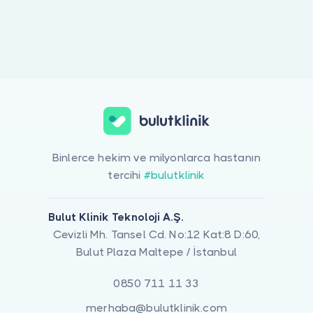
Doktor musunuz?
Binlerce hekim ve milyonlarca hastanın
tercihi
#bulutklinik
Bulut Klinik Teknoloji A.Ş.
Cevizli Mh. Tansel Cd. No:12 Kat:8 D:60,
Bulut Plaza Maltepe / İstanbul
0850 711 11 33
merhaba@bulutklinik.com