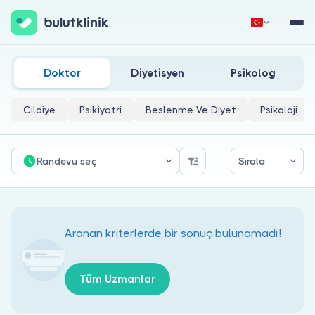
Kocaeli Adli Tıp Doktorları
Hemen Kaydol
Giriş Yap
Doktor
Diyetisyen
Psikolog
Cildiye
Psikiyatri
Beslenme Ve Diyet
Psikoloji
Randevu seç
Sırala
Hakkımızda
Hastalar için
Aranan kriterlerde bir sonuç bulunamadı!
Doktorlar için
Tüm Uzmanlar