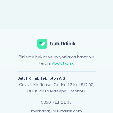
Doktor musunuz?
Binlerce hekim ve milyonlarca hastanın
tercihi
#bulutklinik
Bulut Klinik Teknoloji A.Ş.
Cevizli Mh. Tansel Cd. No:12 Kat:8 D:60,
Bulut Plaza Maltepe / İstanbul
0850 711 11 33
merhaba@bulutklinik.com