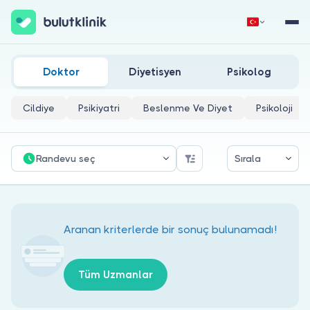
Hakkari Aile Danışmanlığı Doktorları
Hemen Kaydol
Giriş Yap
Doktor
Diyetisyen
Psikolog
Cildiye
Psikiyatri
Beslenme Ve Diyet
Psikoloji
Randevu seç
Sırala
Hakkımızda
Hastalar için
Aranan kriterlerde bir sonuç bulunamadı!
Doktorlar için
Tüm Uzmanlar