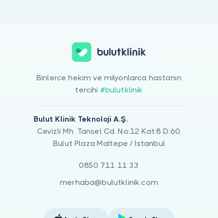
Doktor musunuz?
Aile Danışmanlığı için online görüntülü doktor görüşmesi yapabilir
Binlerce hekim ve milyonlarca hastanın
tercihi
#bulutklinik
Bulut Klinik Teknoloji A.Ş.
Cevizli Mh. Tansel Cd. No:12 Kat:8 D:60,
Bulut Plaza Maltepe / İstanbul
0850 711 11 33
merhaba@bulutklinik.com