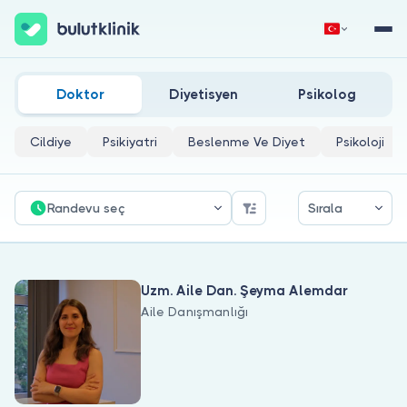
Tekirdağ Aile Danışmanlığı Doktorları
Hemen Kaydol
Giriş Yap
Doktor
Diyetisyen
Psikolog
Cildiye
Psikiyatri
Beslenme Ve Diyet
Psikoloji
Randevu seç
Sırala
Hakkımızda
Uzm. Aile Dan. Şeyma Alemdar
Hastalar için
Aile Danışmanlığı
Doktorlar için