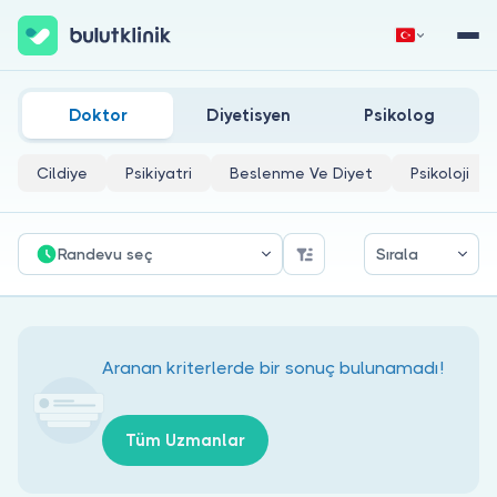
Sivas Anesteziyoloji Ve Reanimasyon Doktorları
Hemen Kaydol
Giriş Yap
Doktor
Diyetisyen
Psikolog
Cildiye
Psikiyatri
Beslenme Ve Diyet
Psikoloji
Randevu seç
Sırala
Hakkımızda
Hastalar için
Aranan kriterlerde bir sonuç bulunamadı!
Doktorlar için
Tüm Uzmanlar