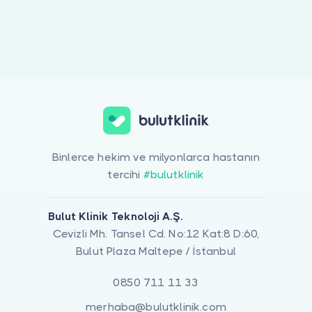
Doktor musunuz?
Binlerce hekim ve milyonlarca hastanın
tercihi
#bulutklinik
Bulut Klinik Teknoloji A.Ş.
Cevizli Mh. Tansel Cd. No:12 Kat:8 D:60,
Bulut Plaza Maltepe / İstanbul
0850 711 11 33
merhaba@bulutklinik.com