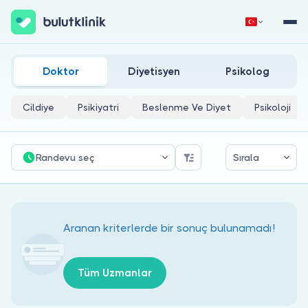
Erzincan Çocuk Metabolizma Hastalıkları Doktorları
Hemen Kaydol
Giriş Yap
Doktor
Diyetisyen
Psikolog
Cildiye
Psikiyatri
Beslenme Ve Diyet
Psikoloji
Randevu seç
Sırala
Hakkımızda
Hastalar için
Aranan kriterlerde bir sonuç bulunamadı!
Doktorlar için
Tüm Uzmanlar