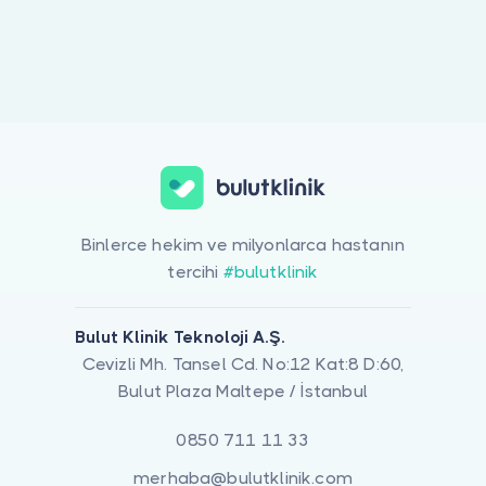
Doktor musunuz?
Binlerce hekim ve milyonlarca hastanın
tercihi
#bulutklinik
Bulut Klinik Teknoloji A.Ş.
Cevizli Mh. Tansel Cd. No:12 Kat:8 D:60,
Bulut Plaza Maltepe / İstanbul
0850 711 11 33
merhaba@bulutklinik.com