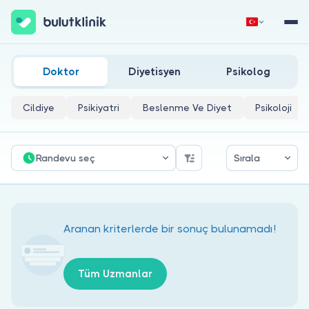
Elazığ Çocuk Nörolojisi Doktorları
Hemen Kaydol
Giriş Yap
Doktor
Diyetisyen
Psikolog
Cildiye
Psikiyatri
Beslenme Ve Diyet
Psikoloji
Randevu seç
Sırala
Hakkımızda
Hastalar için
Aranan kriterlerde bir sonuç bulunamadı!
Doktorlar için
Tüm Uzmanlar