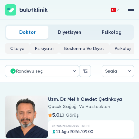
Ordu Çocuk Sağlığı Ve Hastalıkları Doktorları
Hemen Kaydol
Giriş Yap
Doktor
Diyetisyen
Psikolog
Cildiye
Psikiyatri
Beslenme Ve Diyet
Psikoloji
Randevu seç
Sırala
Hakkımızda
Uzm. Dr. Melih Cevdet Çetinkaya
Hastalar için
Çocuk Sağlığı Ve Hastalıkları
5.0
Doktorlar için
13 Görüş
EN YAKIN RANDEVU TARIHI
11 Ağu 2026 / 09:00