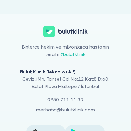
Doktor musunuz?
Çocuk Sağlığı Ve Hastalıkları ile ilgilenen 1 uzman Bulut Klinik üz
Binlerce hekim ve milyonlarca hastanın
tercihi
#bulutklinik
Bulut Klinik Teknoloji A.Ş.
Cevizli Mh. Tansel Cd. No:12 Kat:8 D:60,
Bulut Plaza Maltepe / İstanbul
0850 711 11 33
merhaba@bulutklinik.com