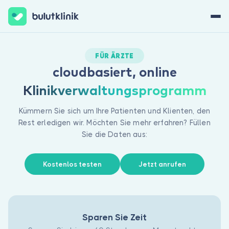
Finanzinformationen
Jetzt registrieren
Anmelden
FÜR ÄRZTE
Mit E-
Rechnung- und
cloudbasiert, online
Unsere Lösungen
E-SMM-
Klinikverwaltungsprogramm
Integrationen
können Sie
Kümmern Sie sich um Ihre Patienten und Klienten, den
Ihre
Rest erledigen wir. Möchten Sie mehr erfahren? Füllen
elektronischen
Sie die Daten aus:
Terminverwaltung
Rechnungen
problemlos
Wir bieten ein
über Bulut
fortschrittliches
Kostenlos testen
Jetzt anrufen
Klinik
Terminverwaltungssystem,
erstellen und
mit dem Sie
Über uns
versenden. Sie
Ihre Termine
können Ihre
unter
Für Patienten
Einnahmen
Berücksichtigung
Sparen Sie Zeit
Medizinische Verfolgung
schnell
Ihres