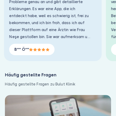
Probleme genau an und gibt detaillierte
ve
Erklärungen. Es war eine App, die ich
he
entdeckt habe, weil es schwierig ist, frei zu
Be
bekommen, und ich bin froh, dass ich auf
be
dieser Plattform auf eine Ärztin wie Frau
Ve
Neşe gestoßen bin. Sie war aufmerksam und
fü
sehr schnell hilfsbereit.
euc
B*** Ö***
Häufig gestellte Fragen
Häufig gestellte Fragen zu Bulut Klinik