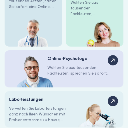
Sind Sie Arzt?
tausenden Ärzten, halten
Wählen Sie aus
Sie sofort eine Online-
tausenden
Sprechstunde ab oder
Fachleuten,
stellen Sie eine Frage.
sprechen Sie
sofort online
oder stellen Sie
eine Frage.
Online-Psychologe
Wählen Sie aus tausenden
Fachleuten, sprechen Sie sofort
online oder stellen Sie eine Frage.
Laborleistungen
Verwalten Sie Laborleistungen
ganz nach Ihren Wünschen mit
Probenentnahme zu Hause,
personalisierbaren Testpaketen