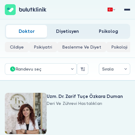
Aydın Deri Ve Zührevi Hastalıkları Doktorları
Hemen Kaydol
Giriş Yap
Doktor
Diyetisyen
Psikolog
Cildiye
Psikiyatri
Beslenme Ve Diyet
Psikoloji
Randevu seç
Sırala
Hakkımızda
Uzm. Dr. Zarif Tuçe Özkara Duman
Hastalar için
Deri Ve Zührevi Hastalıkları
Doktorlar için