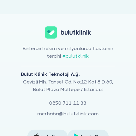
Doktor musunuz?
Deri Ve Zührevi Hastalıkları için online görüntülü doktor görüşmes
Binlerce hekim ve milyonlarca hastanın
tercihi
#bulutklinik
Bulut Klinik Teknoloji A.Ş.
Cevizli Mh. Tansel Cd. No:12 Kat:8 D:60,
Bulut Plaza Maltepe / İstanbul
0850 711 11 33
merhaba@bulutklinik.com