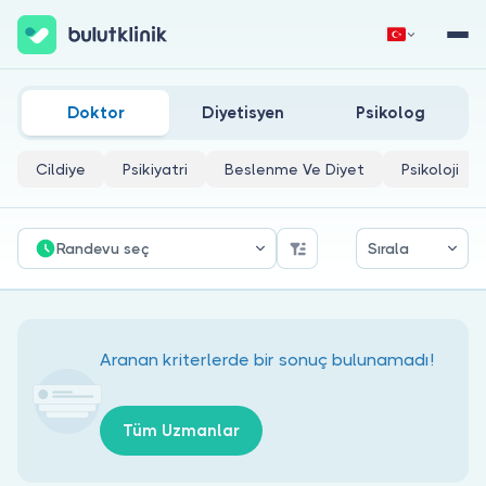
Kastamonu Diş Hekimliği Doktorları
Hemen Kaydol
Giriş Yap
Doktor
Diyetisyen
Psikolog
Cildiye
Psikiyatri
Beslenme Ve Diyet
Psikoloji
Randevu seç
Sırala
Hakkımızda
Hastalar için
Aranan kriterlerde bir sonuç bulunamadı!
Doktorlar için
Tüm Uzmanlar