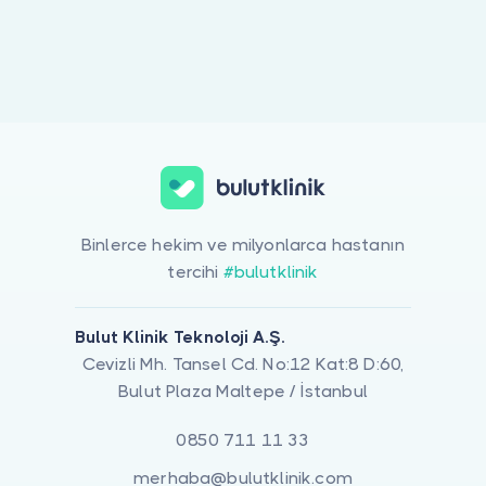
Doktor musunuz?
Binlerce hekim ve milyonlarca hastanın
tercihi
#bulutklinik
Bulut Klinik Teknoloji A.Ş.
Cevizli Mh. Tansel Cd. No:12 Kat:8 D:60,
Bulut Plaza Maltepe / İstanbul
0850 711 11 33
merhaba@bulutklinik.com