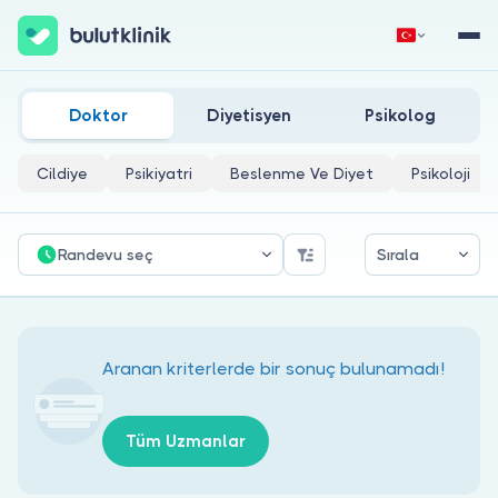
Şırnak Enfeksiyon Hastalıkları Doktorları
Hemen Kaydol
Giriş Yap
Doktor
Diyetisyen
Psikolog
Cildiye
Psikiyatri
Beslenme Ve Diyet
Psikoloji
Randevu seç
Sırala
Hakkımızda
Hastalar için
Aranan kriterlerde bir sonuç bulunamadı!
Doktorlar için
Tüm Uzmanlar