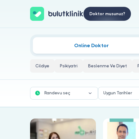
Doktor musunuz?
Adana Fiziksel Tıp Ve Rehabilitasy
Online Doktor
Cildiye
Psikiyatri
Beslenme Ve Diyet
Randevu seç
Uygun Tarihler