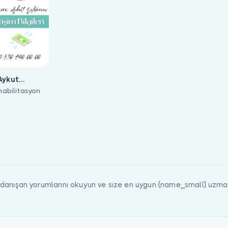
 Aykut
ehabilitasyon
 üzerinde listeleniyor. Hekim profilinden hasta yorumlarını incel
 danışan yorumlarını okuyun ve size en uygun {name_small} uzma