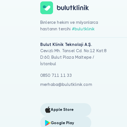
Binlerce hekim ve milyonlarca
hastanın tercihi
#bulutklinik
Bulut Klinik Teknoloji A.Ş.
Cevizli Mh. Tansel Cd. No:12 Kat:8
D:60, Bulut Plaza Maltepe /
İstanbul
0850 711 11 33
merhaba@bulutklinik.com
Apple Store
Google Play