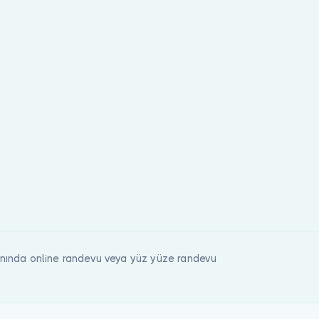
eyip randevu oluşturabilirsiniz.
nında online randevu veya yüz yüze randevu