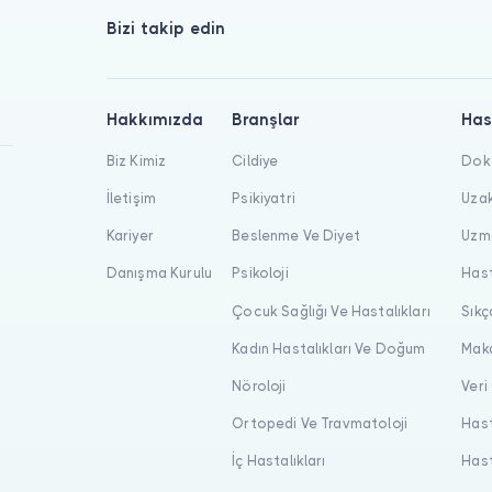
Bizi takip edin
Hakkımızda
Branşlar
Has
Biz Kimiz
Cildiye
Dokt
İletişim
Psikiyatri
Uzak
Kariyer
Beslenme Ve Diyet
Uzma
Danışma Kurulu
Psikoloji
Hast
Çocuk Sağlığı Ve Hastalıkları
Sıkç
Kadın Hastalıkları Ve Doğum
Maka
Nöroloji
Veri
Ortopedi Ve Travmatoloji
Hast
İç Hastalıkları
Hast