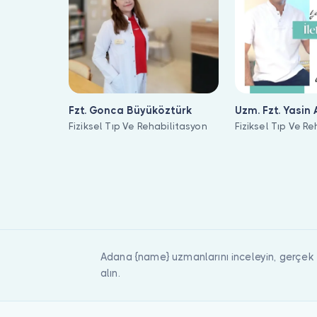
Fzt. Gonca Büyüköztürk
Uzm. Fzt. Yasin
Fiziksel Tıp Ve Rehabilitasyon
Yıldırım
Fiziksel Tıp Ve R
Fiziksel Tıp Ve Rehabilitasyon ile ilgilenen 2 uzman Bulut Klinik
Adana {name} uzmanlarını inceleyin, gerçek
alın.