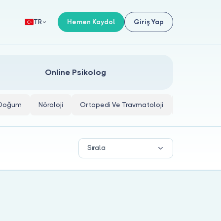
Hemen Kaydol
Giriş Yap
TR
Online Psikolog
e Doğum
Nöroloji
Ortopedi Ve Travmatoloji
İç Hastalıkla
Sırala