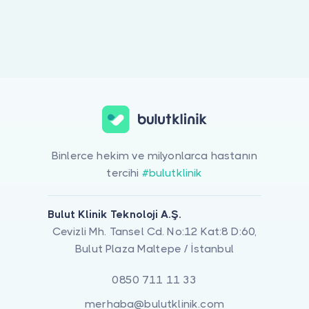
Doktor musunuz?
Binlerce hekim ve milyonlarca hastanın
tercihi
#bulutklinik
Bulut Klinik Teknoloji A.Ş.
Cevizli Mh. Tansel Cd. No:12 Kat:8 D:60,
Bulut Plaza Maltepe / İstanbul
0850 711 11 33
merhaba@bulutklinik.com