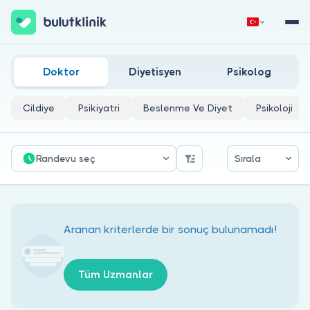
Adana Gastroenteroloji Cerrahisi Doktorları
Hemen Kaydol
Giriş Yap
Doktor
Diyetisyen
Psikolog
Cildiye
Psikiyatri
Beslenme Ve Diyet
Psikoloji
Randevu seç
Sırala
Hakkımızda
Hastalar için
Aranan kriterlerde bir sonuç bulunamadı!
Doktorlar için
Tüm Uzmanlar