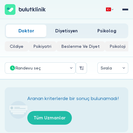
Gümüşhane Geleneksel Tıp (getat) Doktorları
Hemen Kaydol
Giriş Yap
Doktor
Diyetisyen
Psikolog
Cildiye
Psikiyatri
Beslenme Ve Diyet
Psikoloji
Randevu seç
Sırala
Hakkımızda
Hastalar için
Aranan kriterlerde bir sonuç bulunamadı!
Doktorlar için
Tüm Uzmanlar