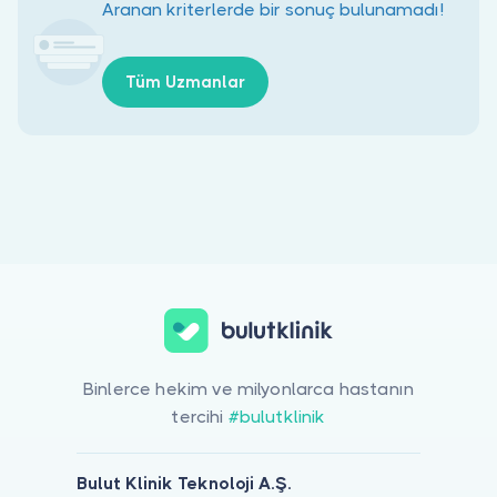
Doktor musunuz?
Aranan kriterlerde bir sonuç bulunamadı!
Tüm Uzmanlar
Binlerce hekim ve milyonlarca hastanın
tercihi
#bulutklinik
Bulut Klinik Teknoloji A.Ş.