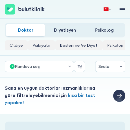
Ağrı Genel Cerrahi Doktorları
Hemen Kaydol
Giriş Yap
Doktor
Diyetisyen
Psikolog
Cildiye
Psikiyatri
Beslenme Ve Diyet
Psikoloji
Randevu seç
Sırala
Hakkımızda
Sana en uygun doktorları uzmanlıklarına
göre filtreleyebilmemiz için
kısa bir test
Hastalar için
yapalım!
Doktorlar için