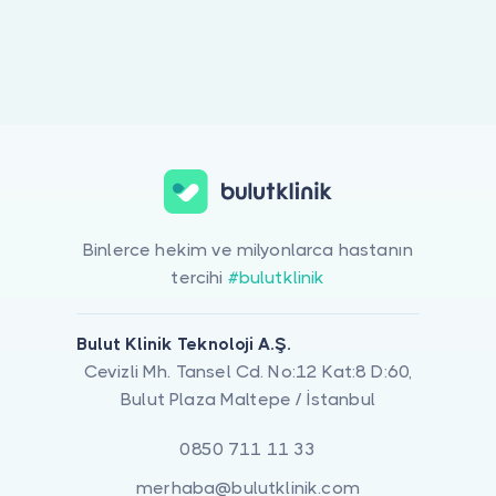
Doktor musunuz?
Binlerce hekim ve milyonlarca hastanın
tercihi
#bulutklinik
Bulut Klinik Teknoloji A.Ş.
Cevizli Mh. Tansel Cd. No:12 Kat:8 D:60,
Bulut Plaza Maltepe / İstanbul
0850 711 11 33
merhaba@bulutklinik.com