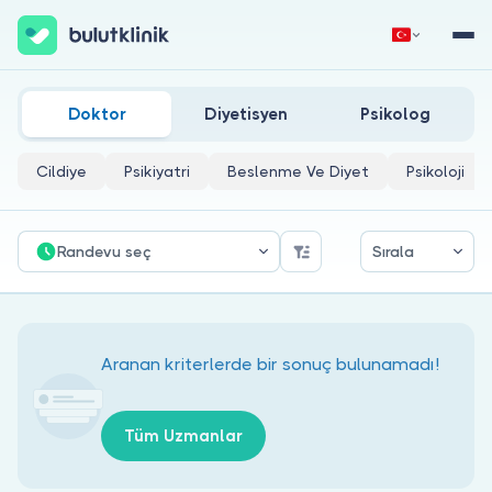
Hatay Genel Yoğun Bakım Doktorları
Hemen Kaydol
Giriş Yap
Doktor
Diyetisyen
Psikolog
Cildiye
Psikiyatri
Beslenme Ve Diyet
Psikoloji
Randevu seç
Sırala
Hakkımızda
Hastalar için
Aranan kriterlerde bir sonuç bulunamadı!
Doktorlar için
Tüm Uzmanlar