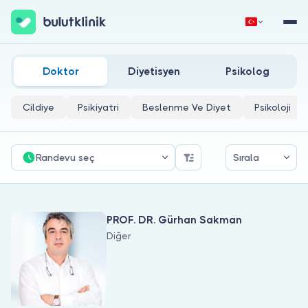
Adenomlar Doktorları
Hemen Kaydol
Giriş Yap
Doktor
Diyetisyen
Psikolog
Cildiye
Psikiyatri
Beslenme Ve Diyet
Psikoloji
Randevu seç
Sırala
Hakkımızda
PROF. DR. Gürhan Sakman
Hastalar için
Diğer
Doktorlar için