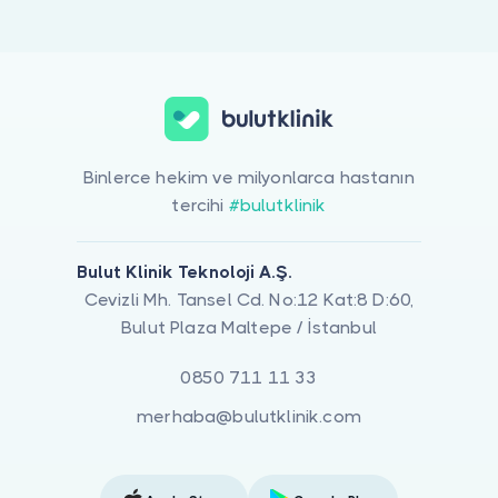
Doktor musunuz?
Adenomlar ile ilgilenen 1 uzman Bulut Klinik üzerinde listeleniyor
Binlerce hekim ve milyonlarca hastanın
tercihi
#bulutklinik
Bulut Klinik Teknoloji A.Ş.
Cevizli Mh. Tansel Cd. No:12 Kat:8 D:60,
Bulut Plaza Maltepe / İstanbul
0850 711 11 33
merhaba@bulutklinik.com