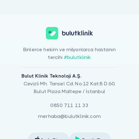
Doktor musunuz?
Aile İçi Güven Sorunları ile ilgilenen 1 uzman Bulut Klinik üzerinde
Binlerce hekim ve milyonlarca hastanın
tercihi
#bulutklinik
Bulut Klinik Teknoloji A.Ş.
Cevizli Mh. Tansel Cd. No:12 Kat:8 D:60,
Bulut Plaza Maltepe / İstanbul
0850 711 11 33
merhaba@bulutklinik.com