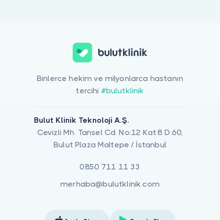
Doktor musunuz?
Aile Içi Kutuplaşma ile ilgilenen 1 uzman Bulut Klinik üzerinde lis
Binlerce hekim ve milyonlarca hastanın
tercihi
#bulutklinik
Bulut Klinik Teknoloji A.Ş.
Cevizli Mh. Tansel Cd. No:12 Kat:8 D:60,
Bulut Plaza Maltepe / İstanbul
0850 711 11 33
merhaba@bulutklinik.com