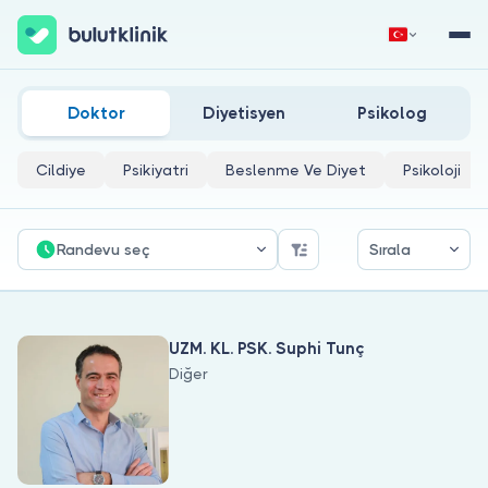
Aile Içi Kutuplaşma Doktorları
Hemen Kaydol
Giriş Yap
Doktor
Diyetisyen
Psikolog
Cildiye
Psikiyatri
Beslenme Ve Diyet
Psikoloji
Randevu seç
Sırala
Hakkımızda
UZM. KL. PSK. Suphi Tunç
Hastalar için
Diğer
Doktorlar için