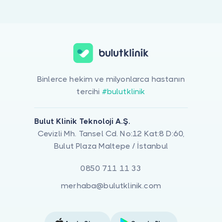
Doktor musunuz?
Akciğer Kisti ile ilgilenen 1 uzman Bulut Klinik üzerinde listeleniy
Binlerce hekim ve milyonlarca hastanın
tercihi
#bulutklinik
Bulut Klinik Teknoloji A.Ş.
Cevizli Mh. Tansel Cd. No:12 Kat:8 D:60,
Bulut Plaza Maltepe / İstanbul
0850 711 11 33
merhaba@bulutklinik.com