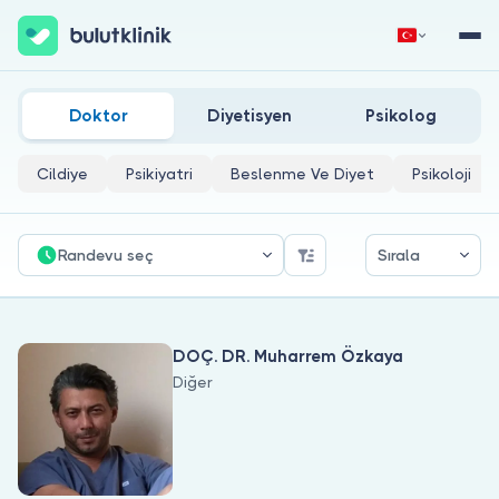
Akciğer Kisti Doktorları
Hemen Kaydol
Giriş Yap
Doktor
Diyetisyen
Psikolog
Cildiye
Psikiyatri
Beslenme Ve Diyet
Psikoloji
Randevu seç
Sırala
Hakkımızda
DOÇ. DR. Muharrem Özkaya
Hastalar için
Diğer
Doktorlar için