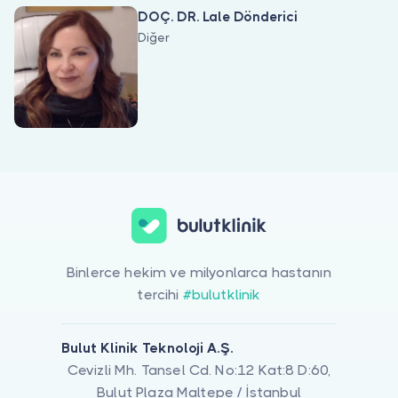
Doktor musunuz?
DOÇ. DR. Lale Dönderici
Diğer
Akne Ve Akne Skarı Tedavisi ile ilgilenen 2 uzman Bulut Klinik üzer
Binlerce hekim ve milyonlarca hastanın
tercihi
#bulutklinik
Bulut Klinik Teknoloji A.Ş.
Cevizli Mh. Tansel Cd. No:12 Kat:8 D:60,
Bulut Plaza Maltepe / İstanbul