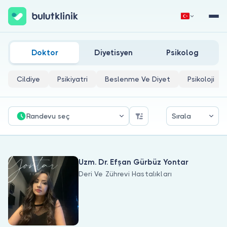
Akne Ve Akne Skarı Tedavisi Doktorları
Hemen Kaydol
Giriş Yap
Doktor
Diyetisyen
Psikolog
Cildiye
Psikiyatri
Beslenme Ve Diyet
Psikoloji
Randevu seç
Sırala
Hakkımızda
Uzm. Dr. Efşan Gürbüz Yontar
Hastalar için
Deri Ve Zührevi Hastalıkları
Doktorlar için