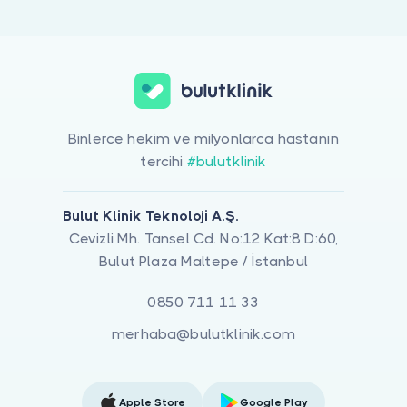
Akran Sorunları ile ilgilenen 4 uzman Bulut Klinik üzerinde listele
Binlerce hekim ve milyonlarca hastanın
tercihi
#bulutklinik
Bulut Klinik Teknoloji A.Ş.
Cevizli Mh. Tansel Cd. No:12 Kat:8 D:60,
Bulut Plaza Maltepe / İstanbul
0850 711 11 33
merhaba@bulutklinik.com
Apple Store
Google Play