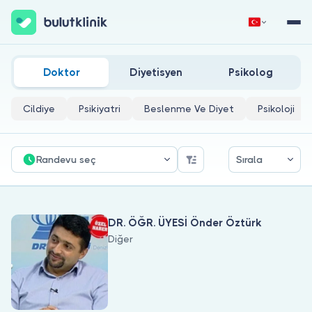
Akran Sorunları Doktorları
Hemen Kaydol
Giriş Yap
Doktor
Diyetisyen
Psikolog
Cildiye
Psikiyatri
Beslenme Ve Diyet
Psikoloji
Randevu seç
Sırala
Hakkımızda
DR. ÖĞR. ÜYESİ Önder Öztürk
Hastalar için
Diğer
Doktorlar için