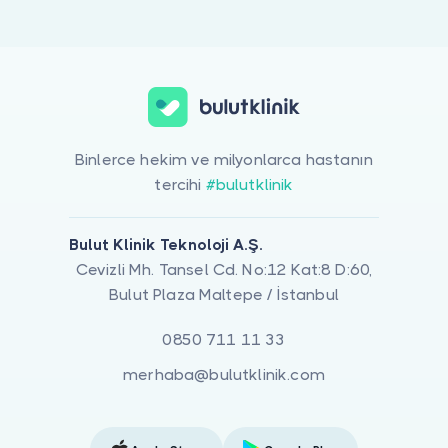
Doktor musunuz?
Akşınlık (Albinizm) Tende/ Saçlarda Beyazlık ile ilgilenen 1 uzman 
Binlerce hekim ve milyonlarca hastanın
tercihi
#bulutklinik
Bulut Klinik Teknoloji A.Ş.
Cevizli Mh. Tansel Cd. No:12 Kat:8 D:60,
Bulut Plaza Maltepe / İstanbul
0850 711 11 33
merhaba@bulutklinik.com