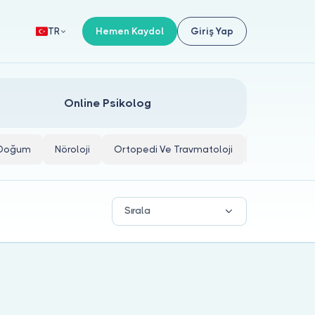
Hemen Kaydol
Giriş Yap
TR
Online Psikolog
e Doğum
Nöroloji
Ortopedi Ve Travmatoloji
İç Hastalıkla
Sırala