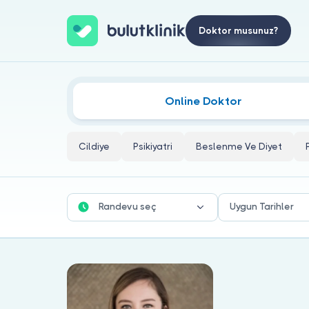
Doktor musunuz?
Aktarım Odaklı Terapi Doktorları
Online Doktor
Cildiye
Psikiyatri
Beslenme Ve Diyet
Randevu seç
Uygun Tarihler