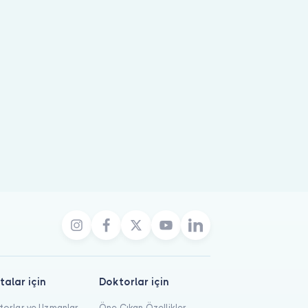
devu oluşturabilirsiniz.
talar için
Doktorlar için
orlar ve Uzmanlar
Öne Çıkan Özellikler