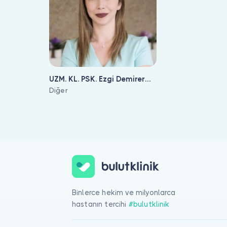
UZM. KL. PSK. Ezgi Demirer
Yıldırım
Diğer
Aktarım Odaklı Terapi ile ilgilenen 1 uzman Bulut Klinik üzerinde
Binlerce hekim ve milyonlarca
hastanın tercihi
#bulutklinik