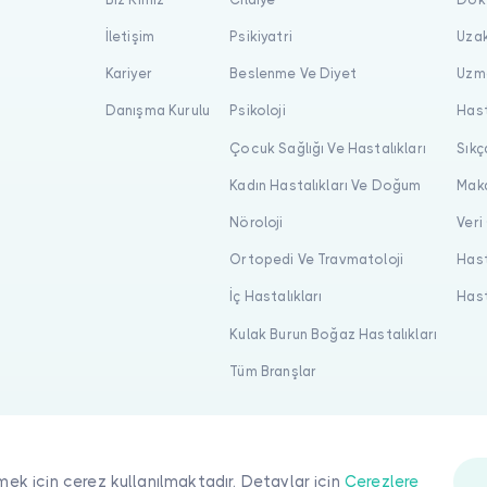
İletişim
Psikiyatri
Uzak
Kariyer
Beslenme Ve Diyet
Uzma
Danışma Kurulu
Psikoloji
Hast
Çocuk Sağlığı Ve Hastalıkları
Sıkç
Kadın Hastalıkları Ve Doğum
Maka
Nöroloji
Veri
Ortopedi Ve Travmatoloji
Hast
İç Hastalıkları
Hast
Kulak Burun Boğaz Hastalıkları
Tüm Branşlar
mek için çerez kullanılmaktadır. Detaylar için
Çerezlere