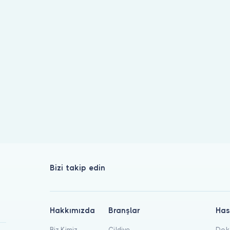
 listeleniyor. Hekim profilinden hasta yorumlarını inceleyip ran
Bizi takip edin
Hakkımızda
Branşlar
Has
Biz Kimiz
Cildiye
Dokt