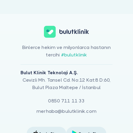
Doktor musunuz?
Alerji Ve Besin İntöleransında Beslenme ile ilgilenen 1 uzman Bulut
Binlerce hekim ve milyonlarca hastanın
tercihi
#bulutklinik
Bulut Klinik Teknoloji A.Ş.
Cevizli Mh. Tansel Cd. No:12 Kat:8 D:60,
Bulut Plaza Maltepe / İstanbul
0850 711 11 33
merhaba@bulutklinik.com