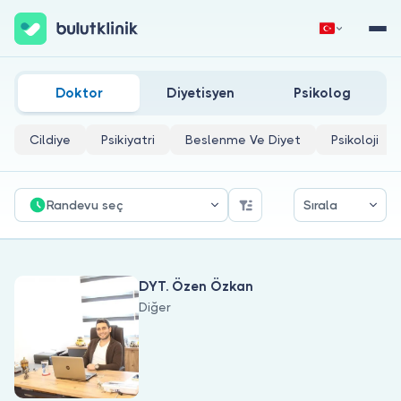
Alerji Ve Besin İntöleransında Beslenme Doktorları
Hemen Kaydol
Giriş Yap
Doktor
Diyetisyen
Psikolog
Cildiye
Psikiyatri
Beslenme Ve Diyet
Psikoloji
Randevu seç
Sırala
Hakkımızda
DYT. Özen Özkan
Hastalar için
Diğer
Doktorlar için