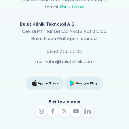
tercihi
#bulutklinik
Bulut Klinik Teknoloji A.Ş.
Cevizli Mh. Tansel Cd. No:12 Kat:8 D:60,
Bulut Plaza Maltepe / İstanbul
0850 711 11 33
merhaba@bulutklinik.com
Apple Store
Google Play
Bizi takip edin