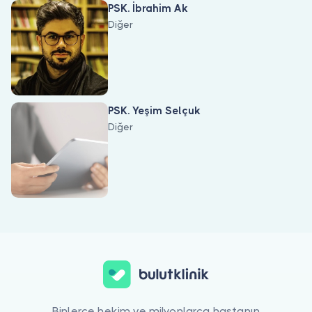
PSK. İbrahim Ak
Diğer
PSK. Yeşim Selçuk
Diğer
Alışveriş Bağımlılığı ile ilgilenen 6 uzman Bulut Klinik üzerinde li
Binlerce hekim ve milyonlarca hastanın