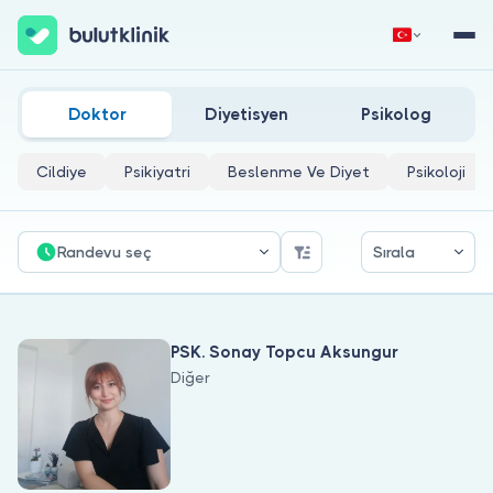
Alışveriş Bağımlılığı Doktorları
Hemen Kaydol
Giriş Yap
Doktor
Diyetisyen
Psikolog
Cildiye
Psikiyatri
Beslenme Ve Diyet
Psikoloji
Randevu seç
Sırala
Hakkımızda
PSK. Sonay Topcu Aksungur
Hastalar için
Diğer
Doktorlar için