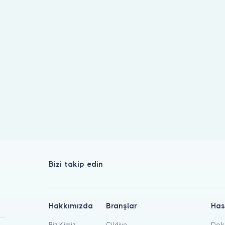
inde listeleniyor. Hekim profilinden hasta yorumlarını inceleyip r
Bizi takip edin
Hakkımızda
Branşlar
Has
Biz Kimiz
Cildiye
Dokt