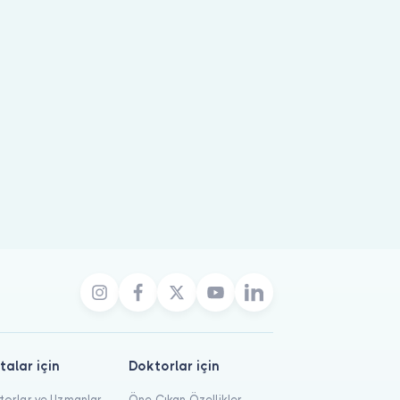
andevu oluşturabilirsiniz.
talar için
Doktorlar için
orlar ve Uzmanlar
Öne Çıkan Özellikler