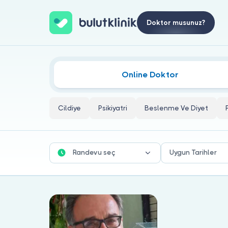
Doktor musunuz?
Alkol Bağımlılığı Tedavisi Doktorlar
Online Doktor
Cildiye
Psikiyatri
Beslenme Ve Diyet
Randevu seç
Uygun Tarihler