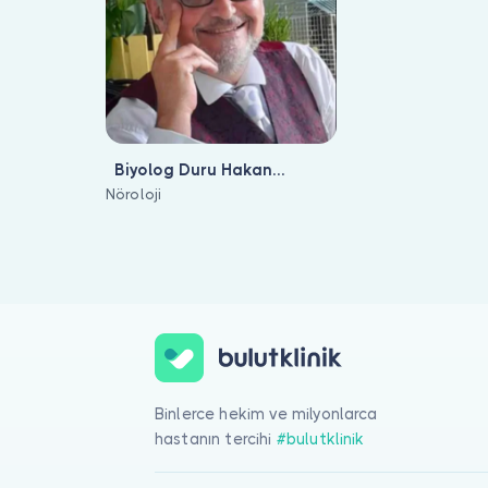
Biyolog Duru Hakan
Karabacak
Nöroloji
Alkol Bağımlılığı Tedavisi ile ilgilenen 1 uzman Bulut Klinik üzer
Binlerce hekim ve milyonlarca
hastanın tercihi
#bulutklinik