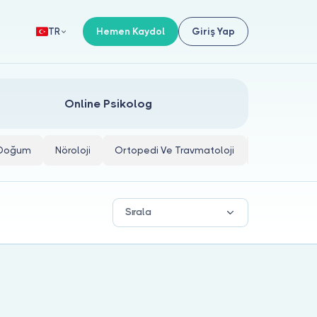
Hemen Kaydol
Giriş Yap
TR
Online Psikolog
e Doğum
Nöroloji
Ortopedi Ve Travmatoloji
İç Hastalıkla
Sırala