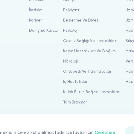
İletişim
Psikiyatri
Uzak
Kariyer
Beslenme Ve Diyet
Uzma
Danışma Kurulu
Psikoloji
Hast
Çocuk Sağlığı Ve Hastalıkları
Sıkç
Kadın Hastalıkları Ve Doğum
Maka
Nöroloji
Veri
Ortopedi Ve Travmatoloji
Hast
İç Hastalıkları
Hast
Kulak Burun Boğaz Hastalıkları
Tüm Branşlar
mek için çerez kullanılmaktadır. Detaylar için
Çerezlere