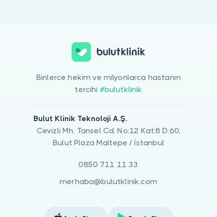
Doktor musunuz?
All-On-Four Tedavi Yaklaşımı ile ilgilenen 1 uzman Bulut Klinik üze
Binlerce hekim ve milyonlarca hastanın
tercihi
#bulutklinik
Bulut Klinik Teknoloji A.Ş.
Cevizli Mh. Tansel Cd. No:12 Kat:8 D:60,
Bulut Plaza Maltepe / İstanbul
0850 711 11 33
merhaba@bulutklinik.com