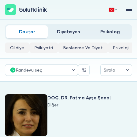
All-On-Four Tedavi Yaklaşımı Doktorları
Hemen Kaydol
Giriş Yap
Doktor
Diyetisyen
Psikolog
Cildiye
Psikiyatri
Beslenme Ve Diyet
Psikoloji
Randevu seç
Sırala
Hakkımızda
DOÇ. DR. Fatma Ayşe Şanal
Hastalar için
Diğer
Doktorlar için