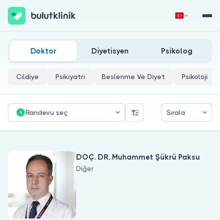
Allerjik Reaksiyon (Kurdeşen, Ürtiker) Doktorları
Hemen Kaydol
Giriş Yap
Doktor
Diyetisyen
Psikolog
Cildiye
Psikiyatri
Beslenme Ve Diyet
Psikoloji
Randevu seç
Sırala
Hakkımızda
DOÇ. DR. Muhammet Şükrü Paksu
Hastalar için
Diğer
Doktorlar için