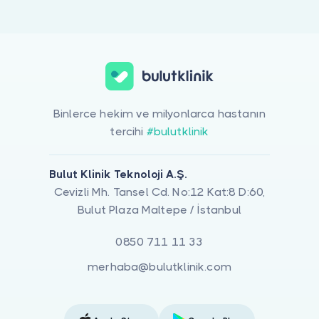
Doktor musunuz?
Allerjik Reaksiyon (Kurdeşen, Ürtiker) ile ilgilenen 1 uzman Bulut K
Binlerce hekim ve milyonlarca hastanın
tercihi
#bulutklinik
Bulut Klinik Teknoloji A.Ş.
Cevizli Mh. Tansel Cd. No:12 Kat:8 D:60,
Bulut Plaza Maltepe / İstanbul
0850 711 11 33
merhaba@bulutklinik.com