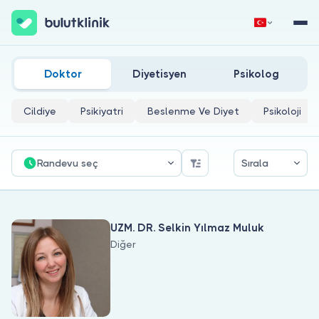
Alter G- Kas Güçsüzlüğü Tedavisi Ve Yürüyüş Perfor
Hemen Kaydol
Giriş Yap
Doktor
Diyetisyen
Psikolog
Cildiye
Psikiyatri
Beslenme Ve Diyet
Psikoloji
Randevu seç
Sırala
Hakkımızda
UZM. DR. Selkin Yılmaz Muluk
Hastalar için
Diğer
Doktorlar için