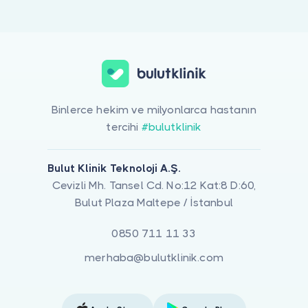
Doktor musunuz?
Alter G- Kas Güçsüzlüğü Tedavisi Ve Yürüyüş Performansı ile ilgile
Binlerce hekim ve milyonlarca hastanın
tercihi
#bulutklinik
Bulut Klinik Teknoloji A.Ş.
Cevizli Mh. Tansel Cd. No:12 Kat:8 D:60,
Bulut Plaza Maltepe / İstanbul
0850 711 11 33
merhaba@bulutklinik.com