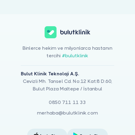
Doktor musunuz?
Ameliyat Izlerinin Tedavisi ile ilgilenen 1 uzman Bulut Klinik üzeri
Binlerce hekim ve milyonlarca hastanın
tercihi
#bulutklinik
Bulut Klinik Teknoloji A.Ş.
Cevizli Mh. Tansel Cd. No:12 Kat:8 D:60,
Bulut Plaza Maltepe / İstanbul
0850 711 11 33
merhaba@bulutklinik.com