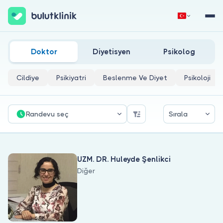
Ameliyat Izlerinin Tedavisi Doktorları
Hemen Kaydol
Giriş Yap
Doktor
Diyetisyen
Psikolog
Cildiye
Psikiyatri
Beslenme Ve Diyet
Psikoloji
Randevu seç
Sırala
Hakkımızda
UZM. DR. Huleyde Şenlikci
Hastalar için
Diğer
Doktorlar için