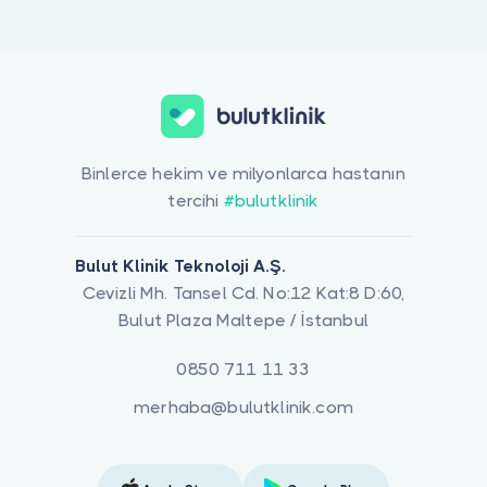
Doktor musunuz?
Beyin Kanamaları Ve Damar Hastalıkları ile ilgilenen 1 uzman Bulut
Binlerce hekim ve milyonlarca hastanın
tercihi
#bulutklinik
Bulut Klinik Teknoloji A.Ş.
Cevizli Mh. Tansel Cd. No:12 Kat:8 D:60,
Bulut Plaza Maltepe / İstanbul
0850 711 11 33
merhaba@bulutklinik.com