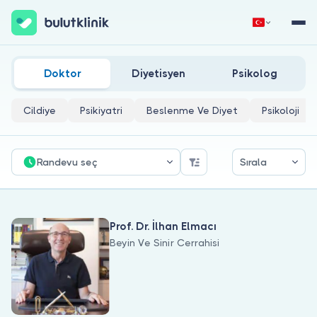
Beyin Kanamaları Ve Damar Hastalıkları Doktorları
Hemen Kaydol
Giriş Yap
Doktor
Diyetisyen
Psikolog
Cildiye
Psikiyatri
Beslenme Ve Diyet
Psikoloji
Randevu seç
Sırala
Hakkımızda
Prof. Dr. İlhan Elmacı
Hastalar için
Beyin Ve Sinir Cerrahisi
Doktorlar için