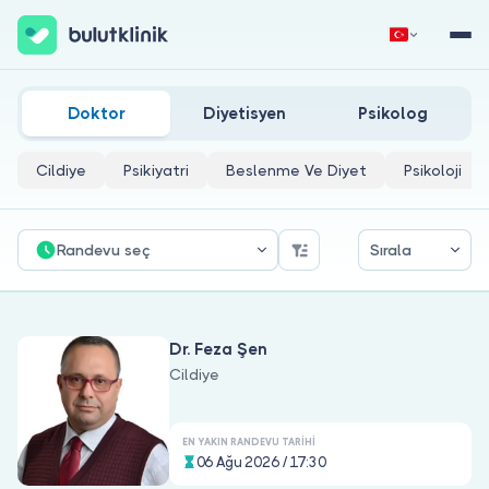
Cilt Ve Deri Hastalıkları Doktorları
Hemen Kaydol
Giriş Yap
Doktor
Diyetisyen
Psikolog
Cildiye
Psikiyatri
Beslenme Ve Diyet
Psikoloji
Randevu seç
Sırala
Hakkımızda
Dr. Feza Şen
Hastalar için
Cildiye
Doktorlar için
EN YAKIN RANDEVU TARIHI
06 Ağu 2026 / 17:30