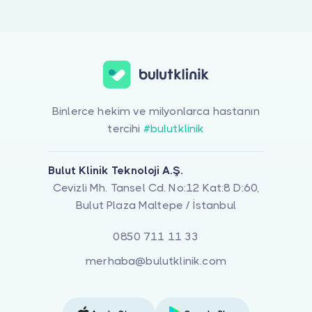
Doktor musunuz?
Cilt Ve Deri Hastalıkları için online görüntülü doktor görüşmesi 
Binlerce hekim ve milyonlarca hastanın
tercihi
#bulutklinik
Bulut Klinik Teknoloji A.Ş.
Cevizli Mh. Tansel Cd. No:12 Kat:8 D:60,
Bulut Plaza Maltepe / İstanbul
0850 711 11 33
merhaba@bulutklinik.com