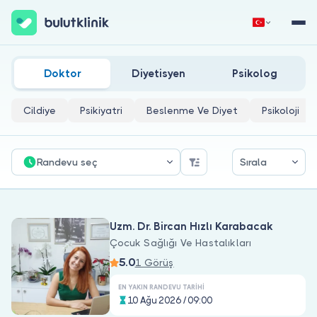
Çocuk Çağında Beslenme Doktorları
Hemen Kaydol
Giriş Yap
Doktor
Diyetisyen
Psikolog
Cildiye
Psikiyatri
Beslenme Ve Diyet
Psikoloji
Randevu seç
Sırala
Hakkımızda
Uzm. Dr. Bircan Hızlı Karabacak
Hastalar için
Çocuk Sağlığı Ve Hastalıkları
5.0
Doktorlar için
1 Görüş
EN YAKIN RANDEVU TARIHI
10 Ağu 2026 / 09:00