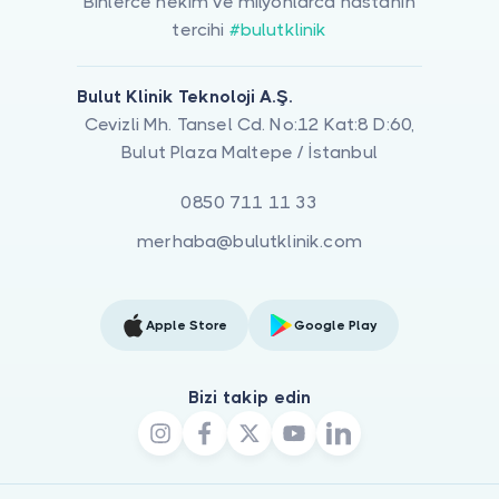
Binlerce hekim ve milyonlarca hastanın
tercihi
#bulutklinik
Bulut Klinik Teknoloji A.Ş.
Cevizli Mh. Tansel Cd. No:12 Kat:8 D:60,
Bulut Plaza Maltepe / İstanbul
0850 711 11 33
merhaba@bulutklinik.com
Apple Store
Google Play
Bizi takip edin