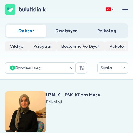
Çocuk İhmali (Fiziksel-Eğitsel-Duygusal-Eğitsel Açıd
Hemen Kaydol
Giriş Yap
Doktor
Diyetisyen
Psikolog
Cildiye
Psikiyatri
Beslenme Ve Diyet
Psikoloji
Randevu seç
Sırala
Hakkımızda
UZM. KL. PSK. Kübra Mete
Hastalar için
Psikoloji
Doktorlar için