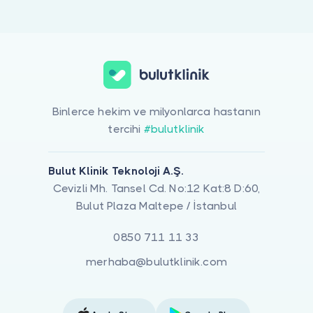
Doktor musunuz?
Çocuk İhmali (Fiziksel-Eğitsel-Duygusal-Eğitsel Açıdan) ile ilgilen
Binlerce hekim ve milyonlarca hastanın
tercihi
#bulutklinik
Bulut Klinik Teknoloji A.Ş.
Cevizli Mh. Tansel Cd. No:12 Kat:8 D:60,
Bulut Plaza Maltepe / İstanbul
0850 711 11 33
merhaba@bulutklinik.com