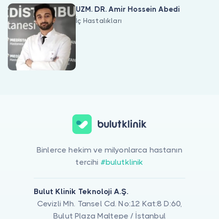
Doktor musunuz?
UZM. DR. Amir Hossein Abedi
İç Hastalıkları
Dislipidemi ile ilgilenen 2 uzman Bulut Klinik üzerinde listeleniyor
Binlerce hekim ve milyonlarca hastanın
tercihi
#bulutklinik
Bulut Klinik Teknoloji A.Ş.
Cevizli Mh. Tansel Cd. No:12 Kat:8 D:60,
Bulut Plaza Maltepe / İstanbul