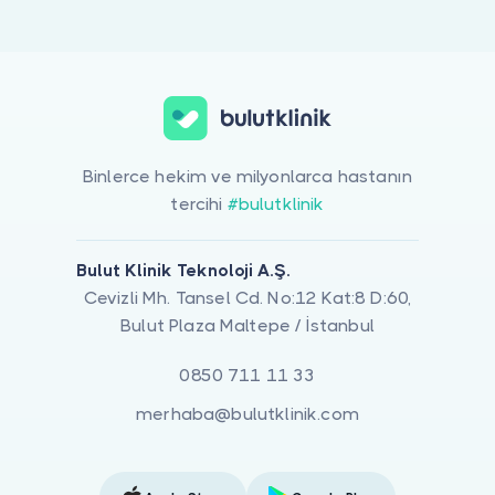
Doktor musunuz?
Enkomprezis-Kaka Kaçırma ile ilgilenen 1 uzman Bulut Klinik üzerin
Binlerce hekim ve milyonlarca hastanın
tercihi
#bulutklinik
Bulut Klinik Teknoloji A.Ş.
Cevizli Mh. Tansel Cd. No:12 Kat:8 D:60,
Bulut Plaza Maltepe / İstanbul
0850 711 11 33
merhaba@bulutklinik.com