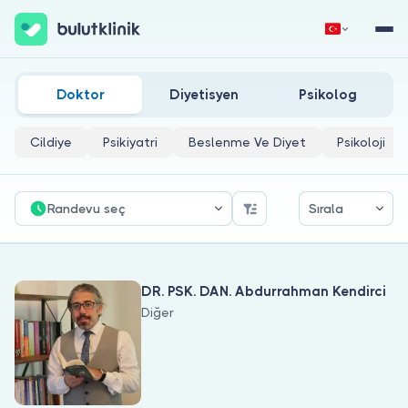
Evlilik Dışı Ilişkiler Doktorları
Hemen Kaydol
Giriş Yap
Doktor
Diyetisyen
Psikolog
Cildiye
Psikiyatri
Beslenme Ve Diyet
Psikoloji
Randevu seç
Sırala
Hakkımızda
DR. PSK. DAN. Abdurrahman Kendirci
Hastalar için
Diğer
Doktorlar için