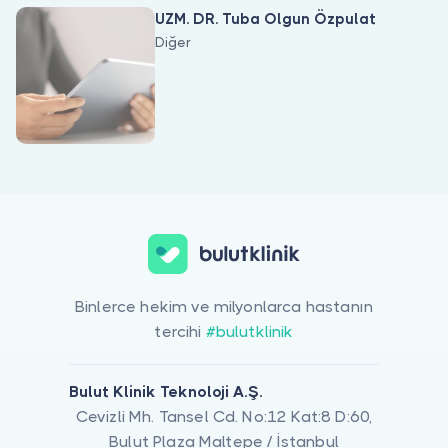
Doktor musunuz?
UZM. DR. Tuba Olgun Özpulat
Diğer
Evlilik Dışı Ilişkiler ile ilgilenen 2 uzman Bulut Klinik üzerinde lis
Binlerce hekim ve milyonlarca hastanın
tercihi
#bulutklinik
Bulut Klinik Teknoloji A.Ş.
Cevizli Mh. Tansel Cd. No:12 Kat:8 D:60,
Bulut Plaza Maltepe / İstanbul