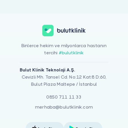
Doktor musunuz?
Femoral Nöropati için online görüntülü doktor görüşmesi yapabili
Binlerce hekim ve milyonlarca hastanın
tercihi
#bulutklinik
Bulut Klinik Teknoloji A.Ş.
Cevizli Mh. Tansel Cd. No:12 Kat:8 D:60,
Bulut Plaza Maltepe / İstanbul
0850 711 11 33
merhaba@bulutklinik.com