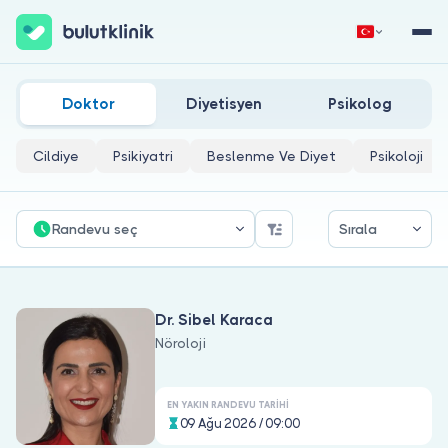
Femoral Nöropati Doktorları
Hemen Kaydol
Giriş Yap
Doktor
Diyetisyen
Psikolog
Cildiye
Psikiyatri
Beslenme Ve Diyet
Psikoloji
Randevu seç
Sırala
Hakkımızda
Dr. Sibel Karaca
Hastalar için
Nöroloji
Doktorlar için
EN YAKIN RANDEVU TARIHI
09 Ağu 2026 / 09:00