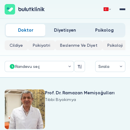
Ferritin Doktorları
Hemen Kaydol
Giriş Yap
Doktor
Diyetisyen
Psikolog
Cildiye
Psikiyatri
Beslenme Ve Diyet
Psikoloji
Randevu seç
Sırala
Hakkımızda
Prof. Dr. Ramazan Memişoğulları
Hastalar için
Tıbbi Biyokimya
Doktorlar için