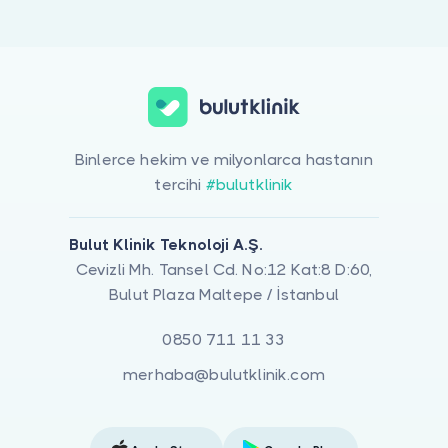
Doktor musunuz?
Ferritin ile ilgilenen 1 uzman Bulut Klinik üzerinde listeleniyor. H
Binlerce hekim ve milyonlarca hastanın
tercihi
#bulutklinik
Bulut Klinik Teknoloji A.Ş.
Cevizli Mh. Tansel Cd. No:12 Kat:8 D:60,
Bulut Plaza Maltepe / İstanbul
0850 711 11 33
merhaba@bulutklinik.com