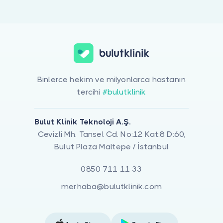
Doktor musunuz?
Genicular Sinir Bloğu Ve Ablasyonu için online görüntülü doktor 
Binlerce hekim ve milyonlarca hastanın
tercihi
#bulutklinik
Bulut Klinik Teknoloji A.Ş.
Cevizli Mh. Tansel Cd. No:12 Kat:8 D:60,
Bulut Plaza Maltepe / İstanbul
0850 711 11 33
merhaba@bulutklinik.com