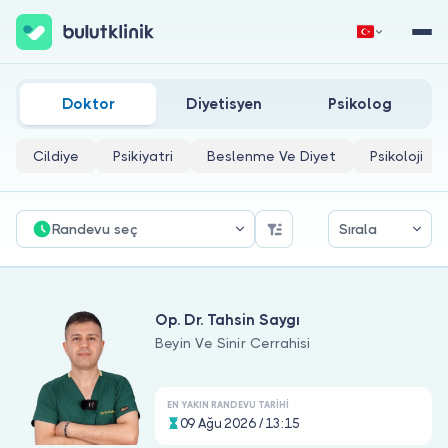
Genicular Sinir Bloğu Ve Ablasyonu Doktorları
Hemen Kaydol
Giriş Yap
Doktor
Diyetisyen
Psikolog
Cildiye
Psikiyatri
Beslenme Ve Diyet
Psikoloji
Randevu seç
Sırala
Hakkımızda
Op. Dr. Tahsin Saygı
Hastalar için
Beyin Ve Sinir Cerrahisi
Doktorlar için
EN YAKIN RANDEVU TARIHI
09 Ağu 2026 / 13:15