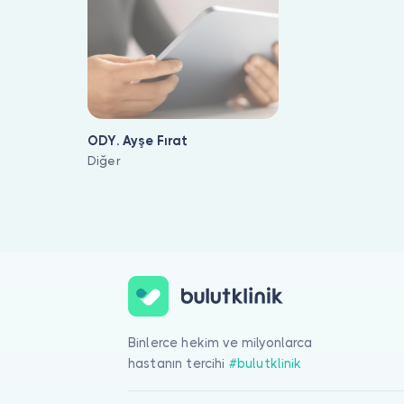
ODY. Ayşe Fırat
Diğer
İşitsel Sözel Terapi ile ilgilenen 1 uzman Bulut Klinik üzerinde 
Binlerce hekim ve milyonlarca
hastanın tercihi
#bulutklinik