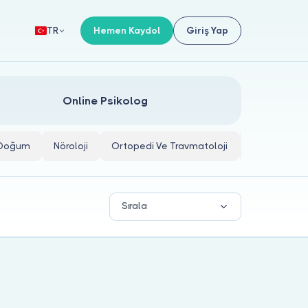
Hemen Kaydol
Giriş Yap
TR
Online Psikolog
e Doğum
Nöroloji
Ortopedi Ve Travmatoloji
İç Hastalıkla
Sırala