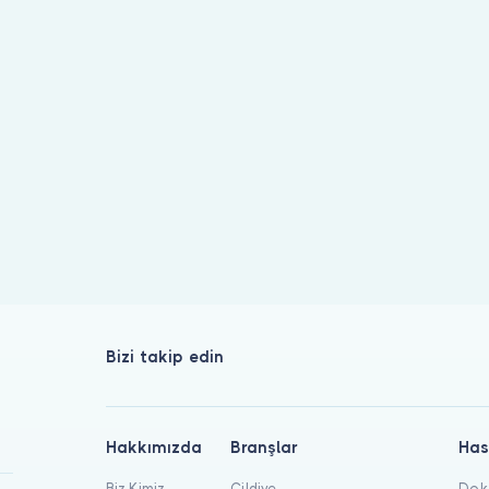
listeleniyor. Hekim profilinden hasta yorumlarını inceleyip randev
Bizi takip edin
Hakkımızda
Branşlar
Has
Biz Kimiz
Cildiye
Dokt