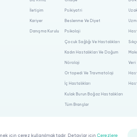
İletişim
Psikiyatri
Uzak
Kariyer
Beslenme Ve Diyet
Uzma
Danışma Kurulu
Psikoloji
Hast
Çocuk Sağlığı Ve Hastalıkları
Sıkç
Kadın Hastalıkları Ve Doğum
Maka
Nöroloji
Veri
Ortopedi Ve Travmatoloji
Hast
İç Hastalıkları
Hast
Kulak Burun Boğaz Hastalıkları
Tüm Branşlar
mek için çerez kullanılmaktadır. Detaylar için
Çerezlere