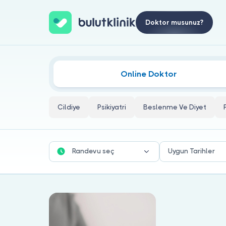
Doktor musunuz?
İşitsel Sözel Terapi Doktorları
Online Doktor
Cildiye
Psikiyatri
Beslenme Ve Diyet
Randevu seç
Uygun Tarihler