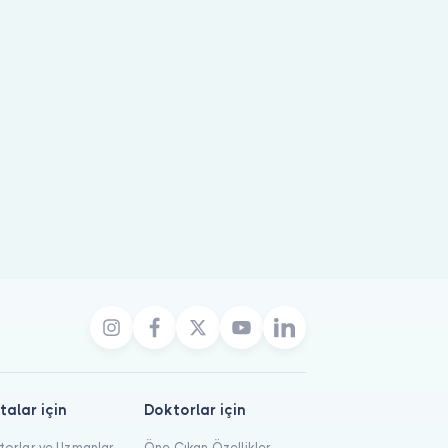
u oluşturabilirsiniz.
talar için
Doktorlar için
orlar ve Uzmanlar
Öne Çıkan Özellikler