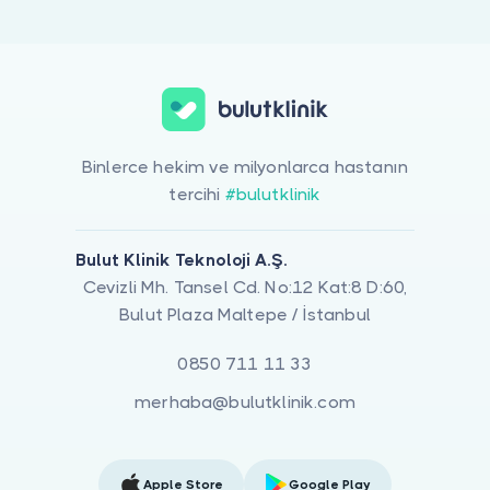
Larenjit ile ilgilenen 4 uzman Bulut Klinik üzerinde listeleniyor. H
Binlerce hekim ve milyonlarca hastanın
tercihi
#bulutklinik
Bulut Klinik Teknoloji A.Ş.
Cevizli Mh. Tansel Cd. No:12 Kat:8 D:60,
Bulut Plaza Maltepe / İstanbul
0850 711 11 33
merhaba@bulutklinik.com
Apple Store
Google Play