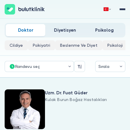
Larenjit Doktorları
Hemen Kaydol
Giriş Yap
Doktor
Diyetisyen
Psikolog
Cildiye
Psikiyatri
Beslenme Ve Diyet
Psikoloji
Randevu seç
Sırala
Hakkımızda
Uzm. Dr. Fuat Güder
Hastalar için
Kulak Burun Boğaz Hastalıkları
Doktorlar için