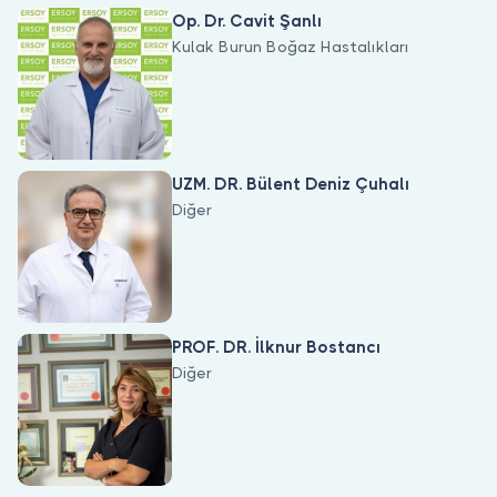
Doktor musunuz?
Op. Dr. Cavit Şanlı
Kulak Burun Boğaz Hastalıkları
UZM. DR. Bülent Deniz Çuhalı
Diğer
PROF. DR. İlknur Bostancı
Diğer