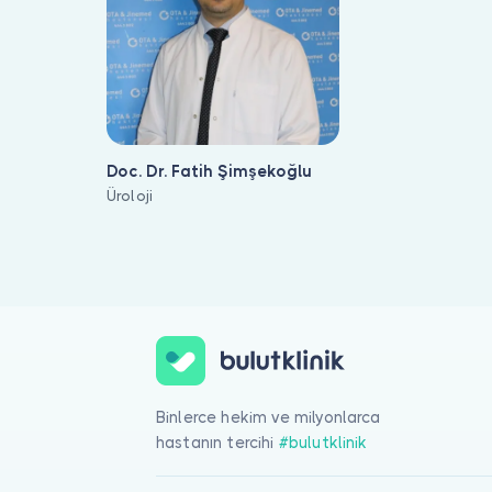
Doc. Dr. Fatih Şimşekoğlu
Üroloji
Nöroüroloji ile ilgilenen 1 uzman Bulut Klinik üzerinde listeleni
Binlerce hekim ve milyonlarca
hastanın tercihi
#bulutklinik