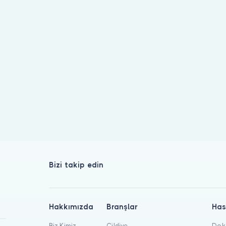
yor. Hekim profilinden hasta yorumlarını inceleyip randevu oluştu
Bizi takip edin
Hakkımızda
Branşlar
Has
Biz Kimiz
Cildiye
Dokt