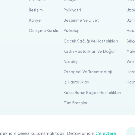
İletişim
Psikiyatri
Uzak
Kariyer
Beslenme Ve Diyet
Uzma
Danışma Kurulu
Psikoloji
Hast
Çocuk Sağlığı Ve Hastalıkları
Sıkç
Kadın Hastalıkları Ve Doğum
Maka
Nöroloji
Veri
Ortopedi Ve Travmatoloji
Hast
İç Hastalıkları
Hast
Kulak Burun Boğaz Hastalıkları
Tüm Branşlar
mek için çerez kullanılmaktadır. Detaylar için
Çerezlere