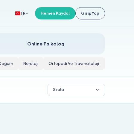
Hemen Kaydol
Giriş Yap
TR
Online Psikolog
e Doğum
Nöroloji
Ortopedi Ve Travmatoloji
İç Hastalıkla
Sırala