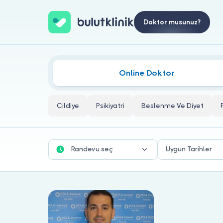
Doktor musunuz?
Nöroüroloji Doktorları
Online Doktor
Cildiye
Psikiyatri
Beslenme Ve Diyet
Randevu seç
Uygun Tarihler