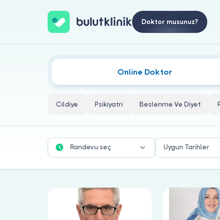
Doktor musunuz?
Sistemik Aile Terapisi Doktorları
Online Doktor
Cildiye
Psikiyatri
Beslenme Ve Diyet
Randevu seç
Uygun Tarihler