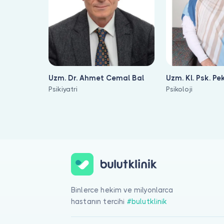
Uzm. Dr. Ahmet Cemal Bal
Uzm. Kl. Psk. Pe
Psikiyatri
Psikoloji
Sistemik Aile Terapisi için online görüntülü doktor görüşmesi ya
Binlerce hekim ve milyonlarca
hastanın tercihi
#bulutklinik