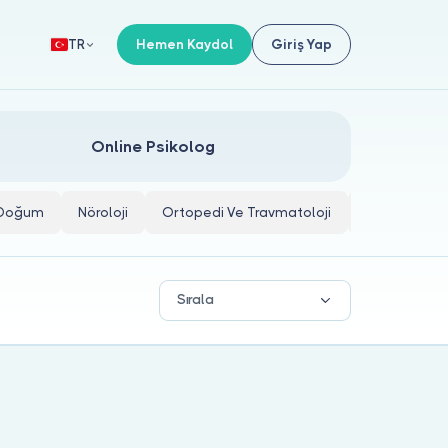
Hemen Kaydol
Giriş Yap
TR
Online Psikolog
e Doğum
Nöroloji
Ortopedi Ve Travmatoloji
İç Hastalıkla
Sırala