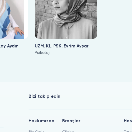
kay Aydın
UZM. KL. PSK. Evrim Avşar
Psikoloji
pabilirsiniz. Bulut Klinik üzerinde bu alanda 3 uzman listeleniyo
Bizi takip edin
Hakkımızda
Branşlar
Has
Biz Kimiz
Cildiye
Dokt