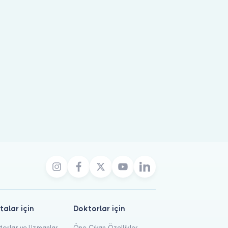
r; uygun hekimi seçip randevu oluşturabilirsiniz.
talar için
Doktorlar için
orlar ve Uzmanlar
Öne Çıkan Özellikler