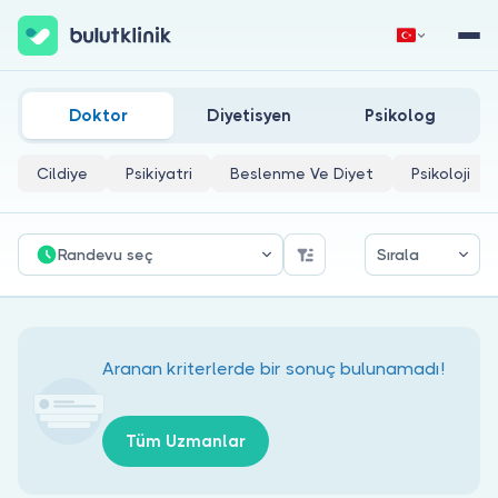
Kayseri Hematoloji Doktorları
Hemen Kaydol
Giriş Yap
Doktor
Diyetisyen
Psikolog
Cildiye
Psikiyatri
Beslenme Ve Diyet
Psikoloji
Randevu seç
Sırala
Hakkımızda
Hastalar için
Aranan kriterlerde bir sonuç bulunamadı!
Doktorlar için
Tüm Uzmanlar