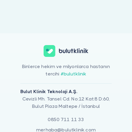
Doktor musunuz?
Binlerce hekim ve milyonlarca hastanın
tercihi
#bulutklinik
Bulut Klinik Teknoloji A.Ş.
Cevizli Mh. Tansel Cd. No:12 Kat:8 D:60,
Bulut Plaza Maltepe / İstanbul
0850 711 11 33
merhaba@bulutklinik.com