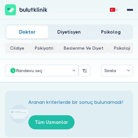
Elazığ İş Yeri Hekimliği Doktorları
Hemen Kaydol
Giriş Yap
Doktor
Diyetisyen
Psikolog
Cildiye
Psikiyatri
Beslenme Ve Diyet
Psikoloji
Randevu seç
Sırala
Hakkımızda
Hastalar için
Aranan kriterlerde bir sonuç bulunamadı!
Doktorlar için
Tüm Uzmanlar