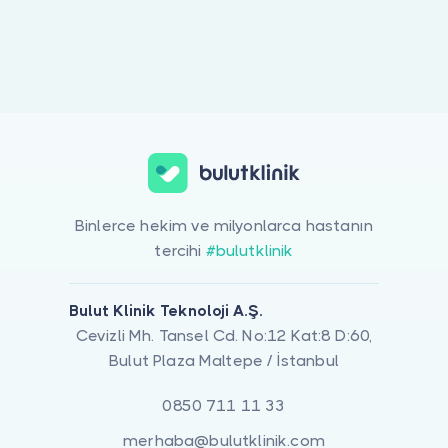
Doktor musunuz?
Binlerce hekim ve milyonlarca hastanın
tercihi
#bulutklinik
Bulut Klinik Teknoloji A.Ş.
Cevizli Mh. Tansel Cd. No:12 Kat:8 D:60,
Bulut Plaza Maltepe / İstanbul
0850 711 11 33
merhaba@bulutklinik.com