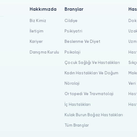
Hakkımızda
Branşlar
Has
Biz Kimiz
Cildiye
Dokt
İletişim
Psikiyatri
Uzak
Kariyer
Beslenme Ve Diyet
Uzma
Danışma Kurulu
Psikoloji
Hast
Çocuk Sağlığı Ve Hastalıkları
Sıkç
Kadın Hastalıkları Ve Doğum
Maka
Nöroloji
Veri
Ortopedi Ve Travmatoloji
Hast
İç Hastalıkları
Hast
Kulak Burun Boğaz Hastalıkları
Tüm Branşlar