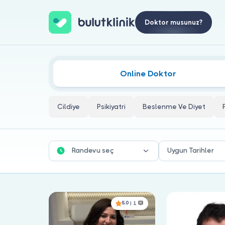
Doktor musunuz?
Ordu Kadın Hastalıkları Ve Doğum 
Online Doktor
Cildiye
Psikiyatri
Beslenme Ve Diyet
Randevu seç
Uygun Tarihler
5.0
| 1