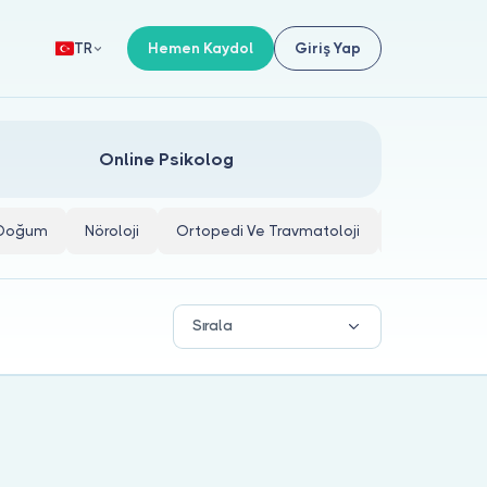
Hemen Kaydol
Giriş Yap
TR
Online Psikolog
e Doğum
Nöroloji
Ortopedi Ve Travmatoloji
İç Hastalıkla
Sırala