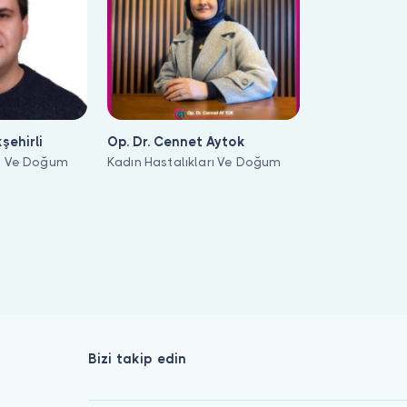
şehirli
Op. Dr. Cennet Aytok
rı Ve Doğum
Kadın Hastalıkları Ve Doğum
mesi yapabilirsiniz. Bulut Klinik üzerinde bu alanda 3 uzman li
Bizi takip edin