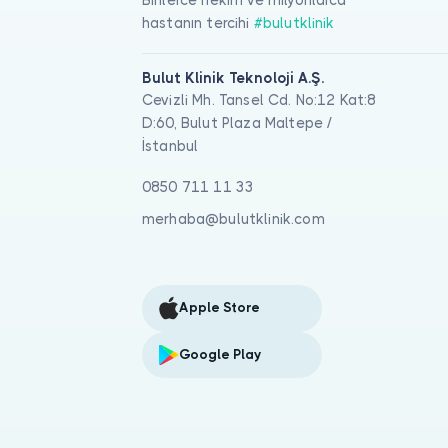
Binlerce hekim ve milyonlarca
hastanın tercihi
#bulutklinik
Bulut Klinik Teknoloji A.Ş.
Cevizli Mh. Tansel Cd. No:12 Kat:8
D:60, Bulut Plaza Maltepe /
İstanbul
0850 711 11 33
merhaba@bulutklinik.com
Apple Store
Google Play