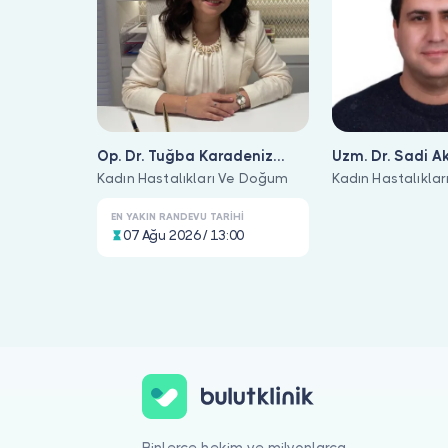
Op. Dr. Tuğba Karadeniz
Uzm. Dr. Sadi Ak
Atalay
Kadın Hastalıkları Ve Doğum
Kadın Hastalıkla
EN YAKIN RANDEVU TARIHI
07 Ağu 2026 / 13:00
Kadın Hastalıkları Ve Doğum için online görüntülü doktor görüş