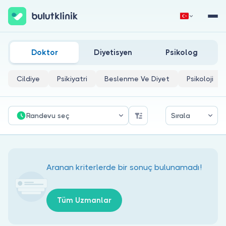
Van Kardiyoloji Doktorları
Hemen Kaydol
Giriş Yap
Doktor
Diyetisyen
Psikolog
Cildiye
Psikiyatri
Beslenme Ve Diyet
Psikoloji
Randevu seç
Sırala
Hakkımızda
Hastalar için
Aranan kriterlerde bir sonuç bulunamadı!
Doktorlar için
Tüm Uzmanlar